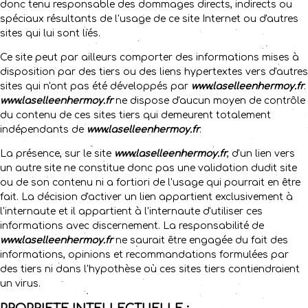
donc tenu responsable des dommages directs, indirects ou
spéciaux résultants de l'usage de ce site Internet ou d'autres
sites qui lui sont liés.
Ce site peut par ailleurs comporter des informations mises à
disposition par des tiers ou des liens hypertextes vers d'autres
sites qui n'ont pas été développés par
www.laselleenhermoy.fr
.
www.laselleenhermoy.fr
ne dispose d'aucun moyen de contrôle
du contenu de ces sites tiers qui demeurent totalement
indépendants de
www.laselleenhermoy.fr
.
La présence, sur le site
www.laselleenhermoy.fr
, d'un lien vers
un autre site ne constitue donc pas une validation dudit site
ou de son contenu ni a fortiori de l'usage qui pourrait en être
fait. La décision d'activer un lien appartient exclusivement à
l'internaute et il appartient à l'internaute d'utiliser ces
informations avec discernement. La responsabilité de
www.laselleenhermoy.fr
ne saurait être engagée du fait des
informations, opinions et recommandations formulées par
des tiers ni dans l'hypothèse où ces sites tiers contiendraient
un virus.